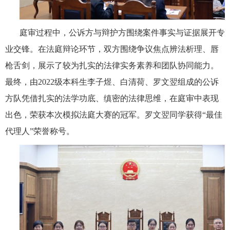
庭审过程中，公诉方与辩护方围绕案件事实与证据展开专
业交锋。
在
法庭
辩论环节，双方围绕争议焦点辨法析理、
唇
枪舌剑
，
展示了较为扎实的法律实务素养和团队协同能力
。
最终，由
2
022
级本科生李子煜、白清荷、罗文翌组成
的
公诉
方
队凭借扎实的法学功底、缜密的法律思维，在庭审中表现
出色，荣获本次模拟法庭大赛的冠军。
罗文翌
同学获得
“最佳
代理人”荣誉称号。