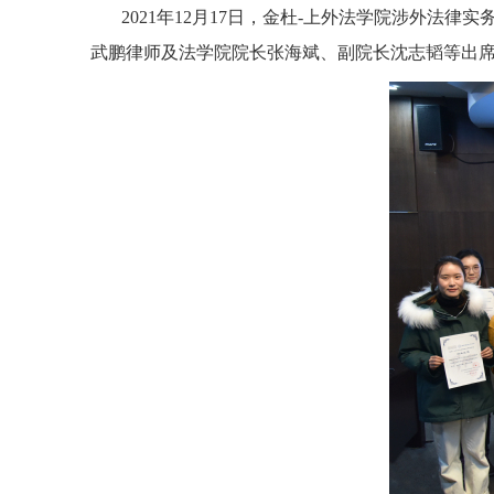
2021
年
12
月
17
日，金杜
-
上外法学院涉外法律实
武鹏律师及法学院院长张海斌、副院长沈志韬等出